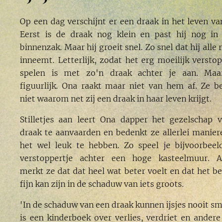
Op een dag verschijnt er een draak in het leven va
Eerst is de draak nog klein en past hij nog in
binnenzak. Maar hij groeit snel. Zo snel dat hij alle
inneemt. Letterlijk, zodat het erg moeilijk verstop
spelen is met zo'n draak achter je aan. Maa
figuurlijk. Ona raakt maar niet van hem af. Ze be
niet waarom net zij een draak in haar leven krijgt.
Stilletjes aan leert Ona dapper het gezelschap 
draak te aanvaarden en bedenkt ze allerlei manie
het wel leuk te hebben. Zo speel je bijvoorbeel
verstoppertje achter een hoge kasteelmuur. 
merkt ze dat dat heel wat beter voelt en dat het be
fijn kan zijn in de schaduw van iets groots.
'In de schaduw van een draak kunnen ijsjes nooit sm
is een kinderboek over verlies, verdriet en andere