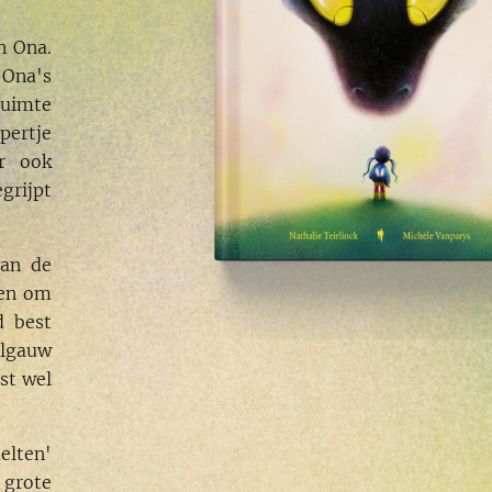
n Ona.
 Ona's
 ruimte
pertje
r ook
grijpt
van de
ren om
d best
Algauw
st wel
elten'
 grote