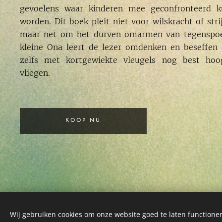
gevoelens waar kinderen mee geconfronteerd 
worden. Dit boek pleit niet voor wilskracht of stri
maar net om het durven omarmen van tegenspo
kleine Ona leert de lezer omdenken en beseffen 
zelfs met kortgewiekte vleugels nog best ho
vliegen.
KOOP NU
Wij gebruiken cookies om onze website goed te laten functioner
© 2024 Alle rechten voorbehouden - niets van deze p