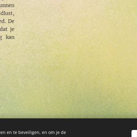
kunnen
jdlust,
ed. De
dat je
og kan
en en te beveiligen, en om je de
agina mag gekopieerd of gereproduceerd worden