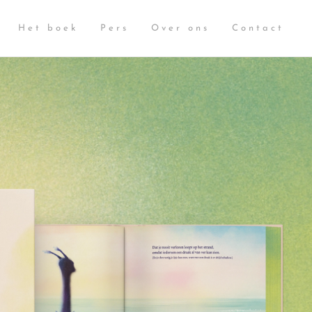
Het boek
Pers
Over ons
Contact